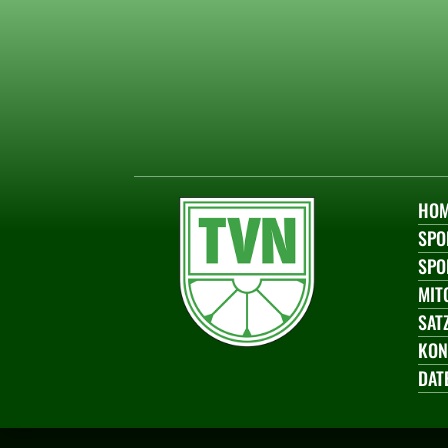
HO
SPO
SPO
MIT
SAT
KON
DAT