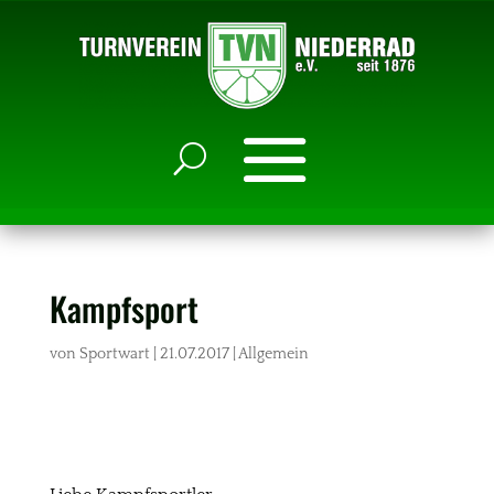
Kampfsport
von
Sportwart
|
21.07.2017
|
Allgemein