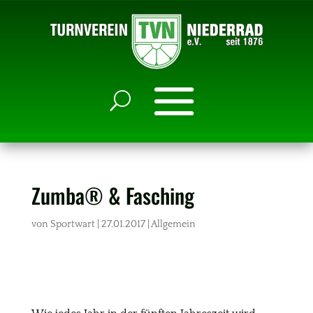
Zumba® & Fasching
von
Sportwart
|
27.01.2017
|
Allgemein