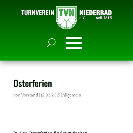
Osterferien
von
Vorstand
|
12.03.2015
|
Allgemein